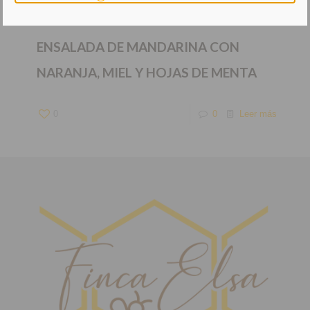
ENSALADA DE MANDARINA CON
NARANJA, MIEL Y HOJAS DE MENTA
0
0
Leer más