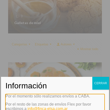
0
Galletas de miel
Categorías
Etiquetas
Autores
Mostrar todo
Información
CERRAR
Por el momento sólo realizamos envíos a CABA.
Por el resto de las zonas de envíos Flex por favor
escribinos a
info@finca-elsa.com.ar