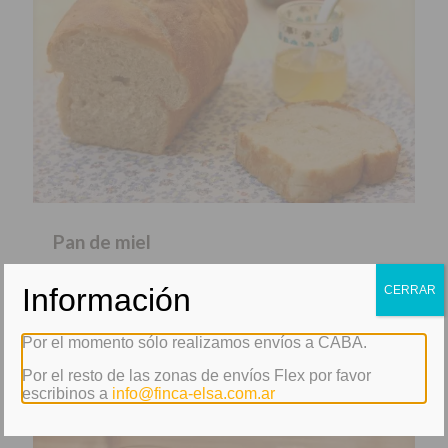
Pan de miel
1 – Ponemos en un bol la harina y la sal, mezclamos. 2 –
Información
CERRAR
Entibiamos la leche y deshacemos en ella la levadura
fresca. Añadimos la leche con la levadura, el agua,
Por el momento sólo realizamos envíos a CABA.
el aceite y la miel a la harina.
[…]
Por el resto de las zonas de envíos Flex por favor
escribinos a
info@finca-elsa.com.ar
1
0
Leer más